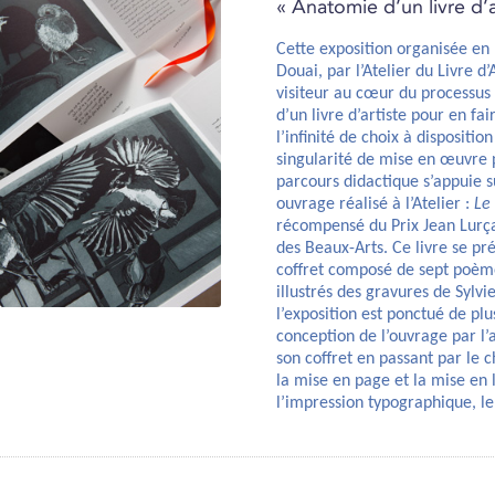
« Anatomie d’un livre d’a
Cette exposition organisée en 
Douai, par l’Atelier du Livre d
visiteur au cœur du processus 
d’un livre d’artiste pour en fa
l’infinité de choix à dispositio
singularité de mise en œuvre 
parcours didactique s’appuie 
ouvrage réalisé à l’Atelier :
Le
récompensé du Prix Jean Lurça
des Beaux-Arts. Ce livre se pr
coffret composé de sept poème
illustrés des gravures de Sylv
l’exposition est ponctué de plu
conception de l’ouvrage par l’a
son coffret en passant par le c
la mise en page et la mise en l
l’impression typographique, le