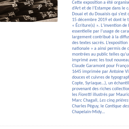
Cette exposition a été organi
d’Art et de l’Estampe dans le c
Douai et du Douaisis qui s’es
15 décembre 2019 et dont le 
« Écriture(s) ». L'invention de
essentielle par l'usage de car
largement contribué à la diff
des textes sacrés. L’exposition
nationale » a ainsi permis de
montrées au public telles qu’
imprimé avec les tout nouveau
Claude Garamont pour Françoi
1645 imprimée par Antoine Vit
douces et cuivres de typograp
Copte, Syriaque…), un échanti
provenant des riches collectio
les
Fioretti
illustrés par Mauri
Marc Chagall,
Les cinq prières
Charles Péguy, le
Cantique des
Chapelain-Midy…