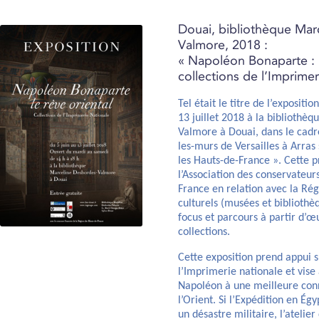
Douai, bibliothèque Mar
Valmore, 2018 :
« Napoléon Bonaparte : l
collections de l’Imprimer
Tel était le titre de l’expositio
13 juillet 2018 à la bibliothè
Valmore à Douai, dans le cad
les-murs de Versailles à Arra
les Hauts-de-France ». Cette
l’Association des conservateur
France en relation avec la Rég
culturels (musées et bibliothè
focus et parcours à partir d’œ
collections.
Cette exposition prend appui su
l’Imprimerie nationale et vise
Napoléon à une meilleure conn
l’Orient. Si l’Expédition en É
un désastre militaire, l’atelie