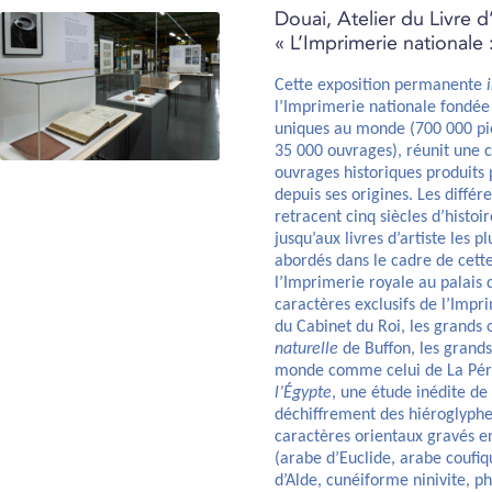
Douai, Atelier du Livre d’
« L’Imprimerie nationale 
Cette exposition permanente
l’Imprimerie nationale fondée 
uniques au monde (700 000 pi
35 000 ouvrages), réunit une 
ouvrages historiques produits 
depuis ses origines. Les différ
retracent cinq siècles d’histo
jusqu’aux livres d’artiste les 
abordés dans le cadre de cette
l’Imprimerie royale au palais 
caractères exclusifs de l’Impr
du Cabinet du Roi, les grands o
naturelle
de Buffon, les grands
monde comme celui de La Pé
l’Égypte
, une étude inédite de
déchiffrement des hiéroglyphes
caractères orientaux gravés en
(arabe d’Euclide, arabe coufi
d’Alde, cunéiforme ninivite, phé