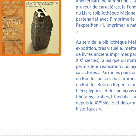
anniversaire de la mort de C
graveur de caractères, la Fond
du Livre (bibliothèque Méjane
partenariat avec l'Imprimerie
l'exposition « L'Imprimerie na
».
Au sein de la bibliothèque Méj
exposition, très visuelle, met
de livres anciens imprimés par
e
XIX
siècles), ainsi que du mat
permis leur réalisation : poinç
caractères… Parmi les poinçons
du Roi, les polices du Garamon
du Roi, les Buis du Régent (car
hiéroglyphes, et des poinçons 
tibétains, arabes, irlandais … 
e
depuis le XV
siècle et désorm
historiques ».