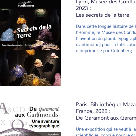
Lyon, Musée des Conflu
2023 :
Les secrets de la terre
Dans cette longue histoire de 
l’Homme, le Musée des Conflu
l’invention du plomb typograp
d’antimoine) pour la fabricati
d’imprimerie par Gutenberg.
Paris, Bibliothèque Mazar
France, 2022 :
De Garamont aux Gara
Une exposition qui se veut à l
scientifique, conçue pour le g