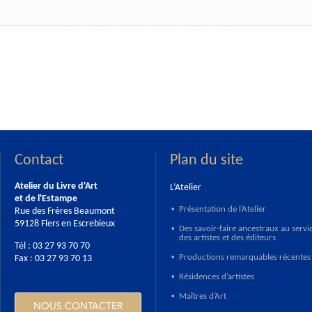
Contact
Plan du site
Atelier du Livre d'Art
L’Atelier
et de l'Estampe
Présentation de l’Atelier
Rue des Frères Beaumont
•
59128 Flers en Escrebieux
Des savoir-faire ancestraux au servi
•
des artistes et des éditeurs
Tél : 03 27 93 70 70
Productions remarquables récentes
Fax : 03 27 93 70 13
•
Résidences d’artistes
•
Maîtres d’Art
•
NOUS CONTACTER