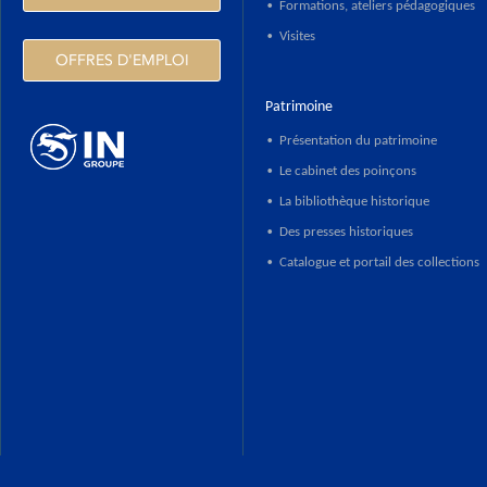
Formations, ateliers pédagogiques
•
Visites
•
OFFRES D'EMPLOI
Patrimoine
Présentation du patrimoine
•
Le cabinet des poinçons
•
HTTPS://WWW.INGROUPE.COM
La bibliothèque historique
•
Des presses historiques
•
Catalogue et portail des collections
•