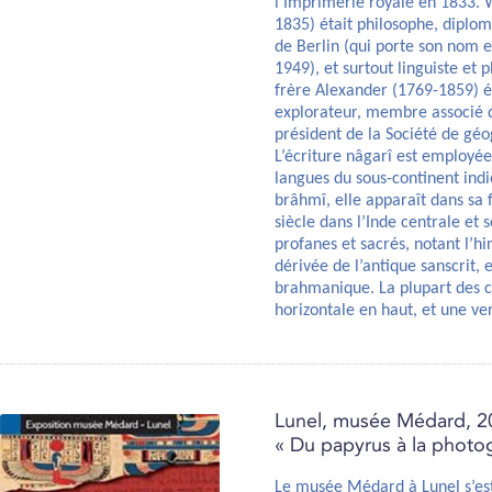
l’Imprimerie royale en 1833.
1835) était philosophe, diplom
de Berlin (qui porte son nom e
1949), et surtout linguiste et 
frère Alexander (1769-1859) ét
explorateur, membre associé d
président de la Société de géo
L’écriture nâgarî est employée
langues du sous-continent indie
brâhmî, elle apparaît dans sa f
siècle dans l’Inde centrale et 
profanes et sacrés, notant l’hin
dérivée de l’antique sanscrit, e
brahmanique. La plupart des c
horizontale en haut, et une ve
Lunel, musée Médard, 2
« Du papyrus à la photo
Le musée Médard à Lunel s’est 