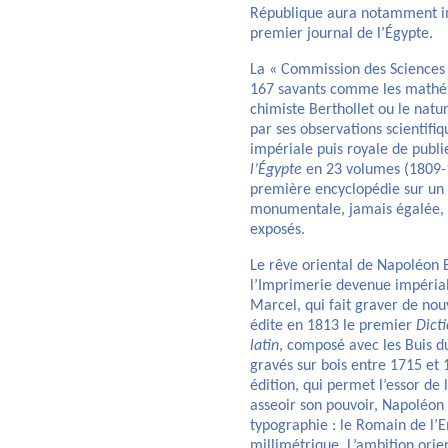
République aura notamment 
premier journal de l’Égypte.
La « Commission des Sciences
167 savants comme les mathém
chimiste Berthollet ou le natur
par ses observations scientifi
impériale puis royale de publi
l’Égypte
en 23 volumes (1809-1
première encyclopédie sur un
monumentale, jamais égalée, 
exposés.
Le rêve oriental de Napoléon 
l’Imprimerie devenue impérial
Marcel, qui fait graver de no
édite en 1813 le premier
Dicti
latin
, composé avec les Buis d
gravés sur bois entre 1715 et
édition, qui permet l’essor de 
asseoir son pouvoir, Napoléo
typographie : le Romain de l’
millimétrique. L’ambition orie