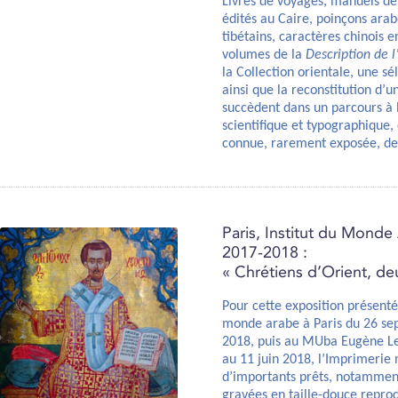
Livres de voyages, manuels de 
édités au Caire, poinçons arab
tibétains, caractères chinois e
volumes de la
Description de l
la Collection orientale, une sé
ainsi que la reconstitution d’u
succèdent dans un parcours à la
scientifique et typographique,
connue, rarement exposée, de
Paris, Institut du Mond
2017-2018 :
« Chrétiens d’Orient, deu
Pour cette exposition présentée
monde arabe à Paris du 26 se
2018, puis au MUba Eugène Le
au 11 juin 2018, l’Imprimerie 
d’importants prêts, notamment
gravées en taille-douce repro